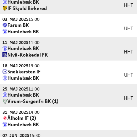
Humlebæk BK
HHT
IF Skjold Birkerød
03. MAJ 2025
15:00
Farum BK
UHT
Humlebæk BK
11. MAJ 2025
11:00
Humlebæk BK
HHT
Nivå-Kokkedal FK
18. MAJ 2025
14:00
Snekkersten IF
UHT
Humlebæk BK
25. MAJ 2025
11:00
Humlebæk BK
HHT
Virum-Sorgenfri BK (1)
31. MAJ 2025
14:00
Ålholm IF (2)
Humlebæk BK
07. JUN. 2025
15:30