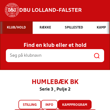
DBU LOLLAND-FALSTER
Hvad vil du søge efter?
KLUB/HOLD
RÆKKE
SPILLESTED
KAMP
INDHOLD OG NYHEDER
Find en klub eller et hold
STILLINGER, RESULTATER, KLUBBER OG
HOLD
HUMLEBÆK BK
Serie 3 , Pulje 2
STILLING
INFO
KAMPPROGRAM