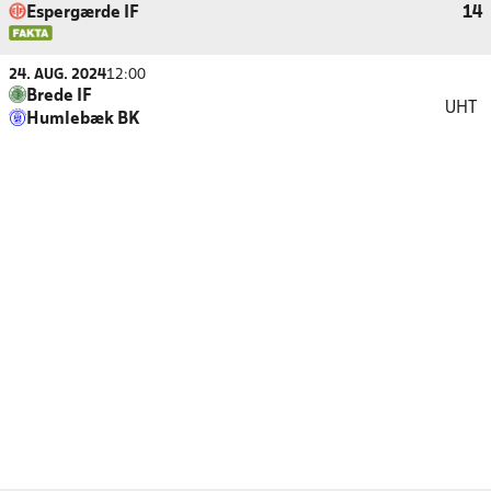
Espergærde IF
14
24. AUG. 2024
12:00
Brede IF
UHT
Humlebæk BK