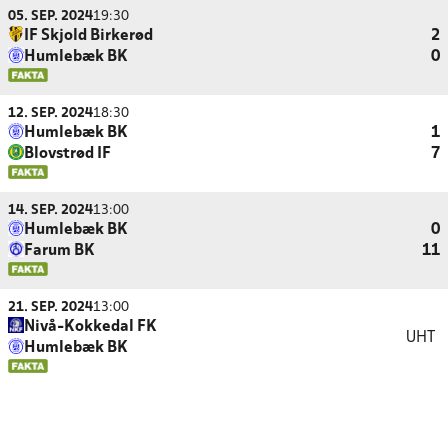
05. SEP. 2024
19:30
IF Skjold Birkerød
2
Humlebæk BK
0
12. SEP. 2024
18:30
Humlebæk BK
1
Blovstrød IF
7
14. SEP. 2024
13:00
Humlebæk BK
0
Farum BK
11
21. SEP. 2024
13:00
Nivå-Kokkedal FK
UHT
Humlebæk BK