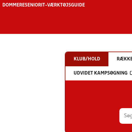
DOMMERE
SENIOR
IT-VÆRKTØJSGUIDE
KLUB/HOLD
RÆKK
UDVIDET KAMPSØGNING