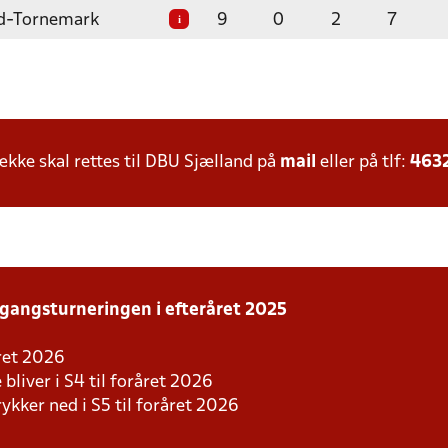
d-Tornemark
9
0
2
7
i
ke skal rettes til DBU Sjælland på
mail
eller på tlf:
463
rgangsturneringen i efteråret 2025
året 2026
 bliver i S4 til foråret 2026
rykker ned i S5 til foråret 2026