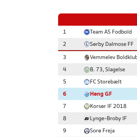
1
Team AS Fodbold
2
Sørby Dalmose FF
3
Vemmelev Boldklu
4
B. 73, Slagelse
5
FC Storebælt
6
Høng GF
7
Korsør IF 2018
8
Lynge-Broby IF
9
Sorø Freja