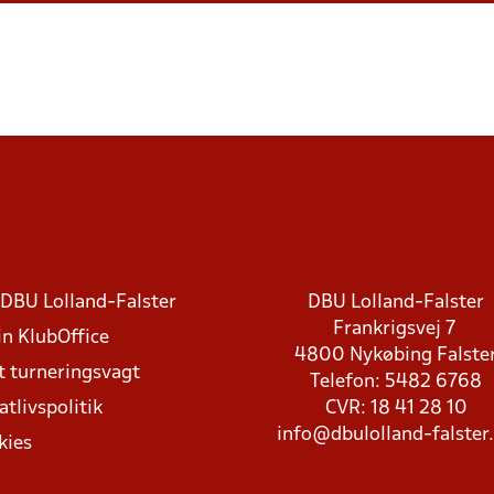
DBU Lolland-Falster
DBU Lolland-Falster
Frankrigsvej 7
in KlubOffice
4800 Nykøbing Falste
t turneringsvagt
Telefon: 5482 6768
atlivspolitik
CVR: 18 41 28 10
info@dbulolland-falster
kies