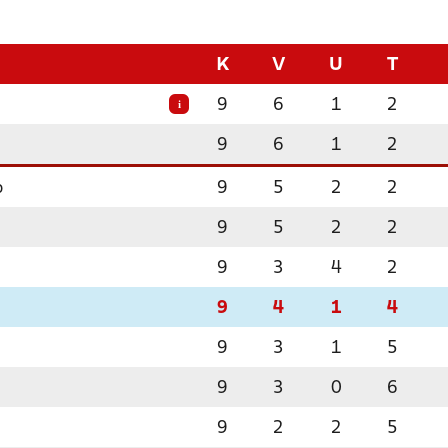
K
V
U
T
9
6
1
2
i
9
6
1
2
b
9
5
2
2
9
5
2
2
9
3
4
2
9
4
1
4
9
3
1
5
9
3
0
6
9
2
2
5