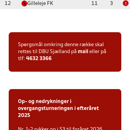
12
Gilleleje FK
11
3
!
Spørgsmål omkring denne række skal
rettes til DBU Sjælland på
mail
eller på
tlf:
4632 3366
Op- og nedrykninger i
overgangsturneringen i efteråret
2025
Nr. 1-2 rykker op i S3 til foråret 2026