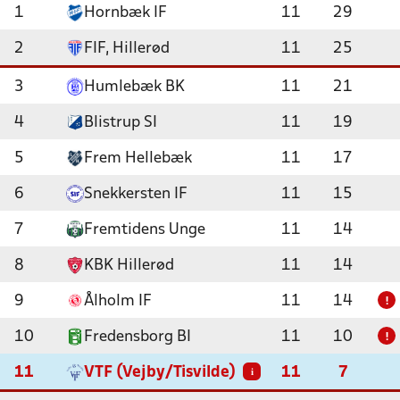
1
Hornbæk IF
11
29
2
FIF, Hillerød
11
25
3
Humlebæk BK
11
21
4
Blistrup SI
11
19
5
Frem Hellebæk
11
17
6
Snekkersten IF
11
15
7
Fremtidens Unge
11
14
8
KBK Hillerød
11
14
9
Ålholm IF
11
14
!
10
Fredensborg BI
11
10
!
11
VTF (Vejby/Tisvilde)
11
7
i