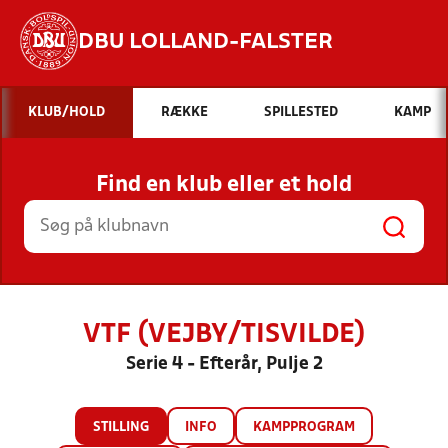
DBU LOLLAND-FALSTER
Hvad vil du søge efter?
KLUB/HOLD
RÆKKE
SPILLESTED
KAMP
INDHOLD OG NYHEDER
Find en klub eller et hold
STILLINGER, RESULTATER, KLUBBER OG
HOLD
VTF (VEJBY/TISVILDE)
Serie 4 - Efterår, Pulje 2
STILLING
INFO
KAMPPROGRAM