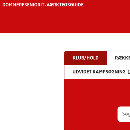
DOMMERE
SENIOR
IT-VÆRKTØJSGUIDE
KLUB/HOLD
RÆKK
UDVIDET KAMPSØGNING