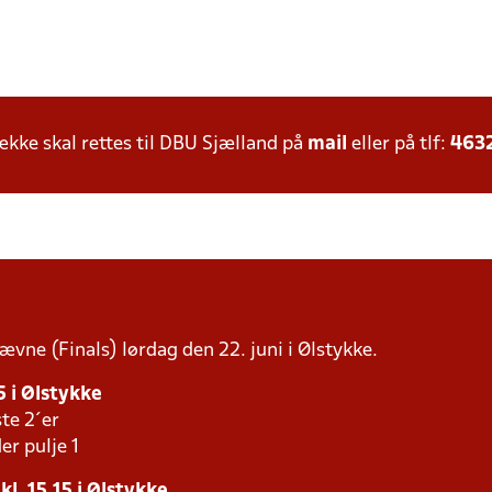
ke skal rettes til DBU Sjælland på
mail
eller på tlf:
463
tævne (Finals) lørdag den 22. juni i Ølstykke.
5 i Ølstykke
te 2´er
er pulje 1
kl. 15.15 i Ølstykke