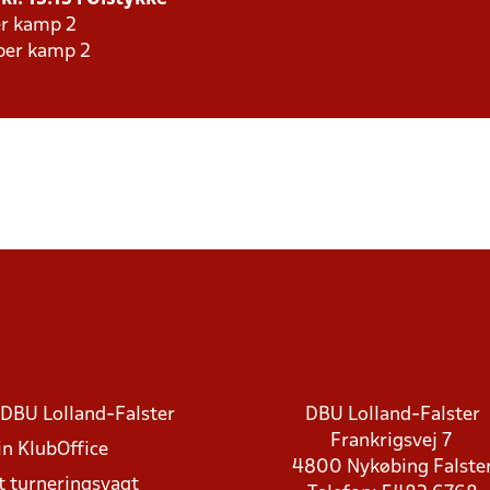
er kamp 2
aber kamp 2
DBU Lolland-Falster
DBU Lolland-Falster
Frankrigsvej 7
in KlubOffice
4800 Nykøbing Falste
t turneringsvagt