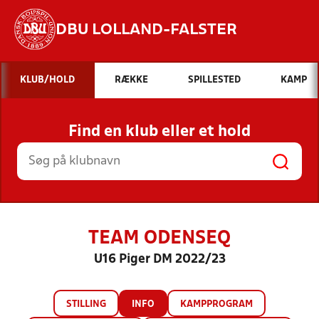
DBU LOLLAND-FALSTER
Hvad vil du søge efter?
KLUB/HOLD
RÆKKE
SPILLESTED
KAMP
INDHOLD OG NYHEDER
Find en klub eller et hold
STILLINGER, RESULTATER, KLUBBER OG
HOLD
TEAM ODENSEQ
U16 Piger DM 2022/23
STILLING
INFO
KAMPPROGRAM