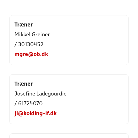
Træner
Mikkel Greiner
/ 30130452
mgre@ob.dk
Træner
Josefine Ladegourdie
/ 61724070
jl@kolding-if.dk