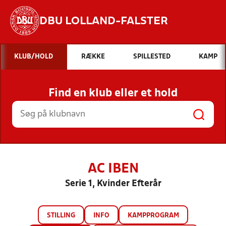
DBU LOLLAND-FALSTER
Hvad vil du søge efter?
KLUB/HOLD
RÆKKE
SPILLESTED
KAMP
INDHOLD OG NYHEDER
Find en klub eller et hold
STILLINGER, RESULTATER, KLUBBER OG
HOLD
AC IBEN
Serie 1, Kvinder Efterår
STILLING
INFO
KAMPPROGRAM