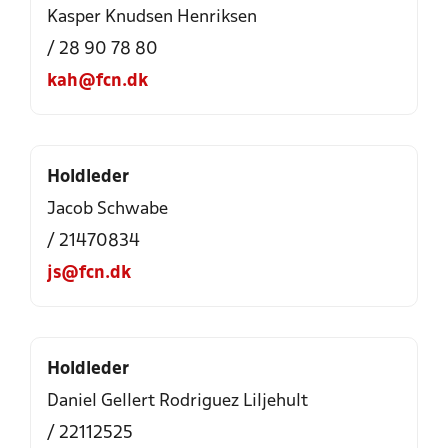
Kasper Knudsen Henriksen
/ 28 90 78 80
kah@fcn.dk
Holdleder
Jacob Schwabe
/ 21470834
js@fcn.dk
Holdleder
Daniel Gellert Rodriguez Liljehult
/ 22112525