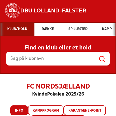
DBU LOLLAND-FALSTER
Hvad vil du søge efter?
KLUB/HOLD
RÆKKE
SPILLESTED
KAMP
INDHOLD OG NYHEDER
Find en klub eller et hold
STILLINGER, RESULTATER, KLUBBER OG
HOLD
FC NORDSJÆLLAND
KvindePokalen 2025/26
INFO
KAMPPROGRAM
KARANTÆNE-POINT