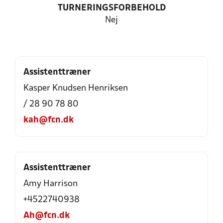
TURNERINGSFORBEHOLD
Nej
Assistenttræner
Kasper Knudsen Henriksen
/ 28 90 78 80
kah@fcn.dk
Assistenttræner
Amy Harrison
+4522740938
Ah@fcn.dk