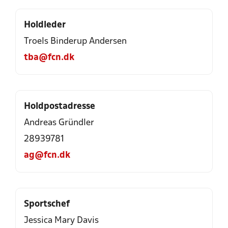
Holdleder
Troels Binderup Andersen
tba@fcn.dk
Holdpostadresse
Andreas Gründler
28939781
ag@fcn.dk
Sportschef
Jessica Mary Davis