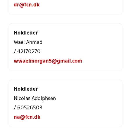
dr@fcn.dk
Holdleder
Wael Ahmad
/ 42170270
wwaelmorgan5@gmail.com
Holdleder
Nicolas Adolphsen
/ 60526503
na@fcn.dk