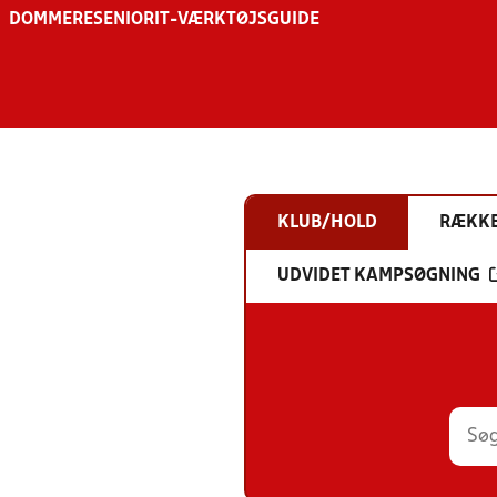
DOMMERE
SENIOR
IT-VÆRKTØJSGUIDE
KLUB/HOLD
RÆKK
UDVIDET KAMPSØGNING