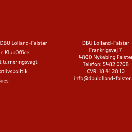
DBU Lolland-Falster
DBU Lolland-Falster
Frankrigsvej 7
in KlubOffice
4800 Nykøbing Falste
t turneringsvagt
Telefon: 5482 6768
atlivspolitik
CVR: 18 41 28 10
info@dbulolland-falster
kies