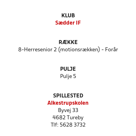
KLUB
Sædder IF
RÆKKE
8-Herresenior 2 (motionsrækken) - Forår
PULJE
Pulje 5
SPILLESTED
Alkestrupskolen
Byvej 33
4682 Tureby
Tlf: 5628 3732