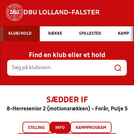
DBU LOLLAND-FALSTER
Hvad vil du søge efter?
KLUB/HOLD
RÆKKE
SPILLESTED
KAMP
INDHOLD OG NYHEDER
Find en klub eller et hold
STILLINGER, RESULTATER, KLUBBER OG
HOLD
SÆDDER IF
8-Herresenior 2 (motionsrækken) - Forår, Pulje 5
STILLING
INFO
KAMPPROGRAM