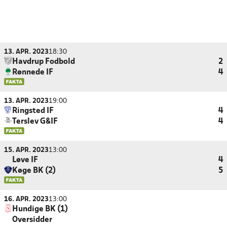
13. APR. 2023
18:30
Havdrup Fodbold
2
Rønnede IF
4
13. APR. 2023
19:00
Ringsted IF
4
Terslev G&IF
4
15. APR. 2023
13:00
Løve IF
4
Køge BK (2)
5
16. APR. 2023
13:00
Hundige BK (1)
Oversidder