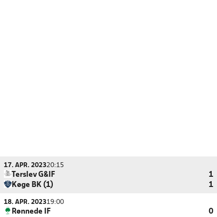
17. APR. 2023
20:15
Terslev G&IF
1
Køge BK (1)
1
18. APR. 2023
19:00
Rønnede IF
0