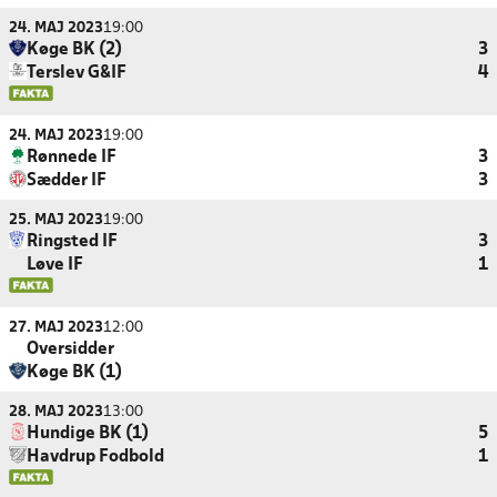
24. MAJ 2023
19:00
Køge BK (2)
3
Terslev G&IF
4
24. MAJ 2023
19:00
Rønnede IF
3
Sædder IF
3
25. MAJ 2023
19:00
Ringsted IF
3
Løve IF
1
27. MAJ 2023
12:00
Oversidder
Køge BK (1)
28. MAJ 2023
13:00
Hundige BK (1)
5
Havdrup Fodbold
1