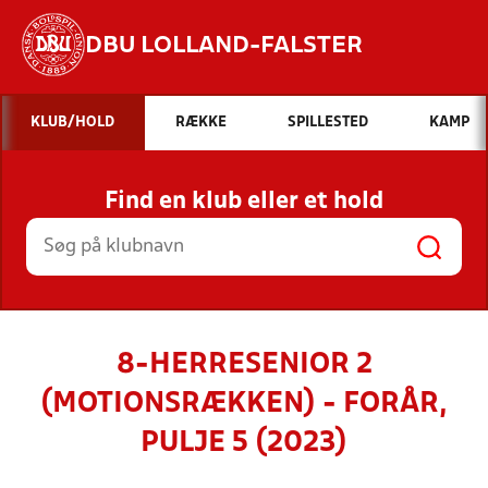
DBU LOLLAND-FALSTER
Hvad vil du søge efter?
KLUB/HOLD
RÆKKE
SPILLESTED
KAMP
INDHOLD OG NYHEDER
Find en klub eller et hold
STILLINGER, RESULTATER, KLUBBER OG
HOLD
8-HERRESENIOR 2
(MOTIONSRÆKKEN) - FORÅR,
PULJE 5 (2023)