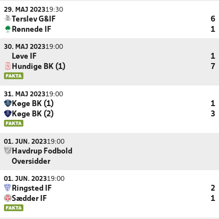
29. MAJ 2023
19:30
Terslev G&IF
6
Rønnede IF
1
30. MAJ 2023
19:00
Løve IF
1
Hundige BK (1)
7
31. MAJ 2023
19:00
Køge BK (1)
1
Køge BK (2)
3
01. JUN. 2023
19:00
Havdrup Fodbold
Oversidder
01. JUN. 2023
19:00
Ringsted IF
2
Sædder IF
1