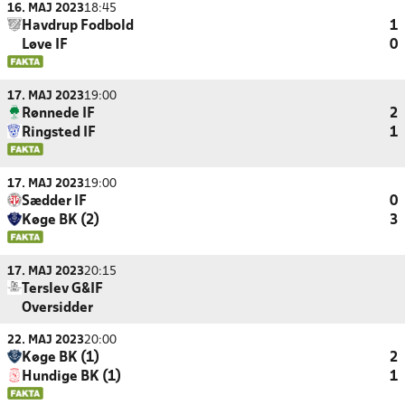
16. MAJ 2023
18:45
Havdrup Fodbold
1
Løve IF
0
17. MAJ 2023
19:00
Rønnede IF
2
Ringsted IF
1
17. MAJ 2023
19:00
Sædder IF
0
Køge BK (2)
3
17. MAJ 2023
20:15
Terslev G&IF
Oversidder
22. MAJ 2023
20:00
Køge BK (1)
2
Hundige BK (1)
1