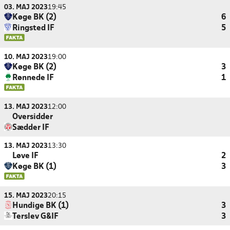
03. MAJ 2023
19:45
Køge BK (2)
6
Ringsted IF
5
10. MAJ 2023
19:00
Køge BK (2)
3
Rønnede IF
1
13. MAJ 2023
12:00
Oversidder
Sædder IF
13. MAJ 2023
13:30
Løve IF
2
Køge BK (1)
3
15. MAJ 2023
20:15
Hundige BK (1)
3
Terslev G&IF
3