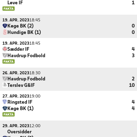
Løve IF
1
19. APR. 2023
18:45
Køge BK (2)
0
Hundige BK (1)
0
19. APR. 2023
18:45
Sædder IF
4
Havdrup Fodbold
3
26. APR. 2023
18:30
Havdrup Fodbold
2
Terslev G&IF
10
27. APR. 2023
19:00
Ringsted IF
4
Køge BK (1)
4
29. APR. 2023
12:00
Oversidder