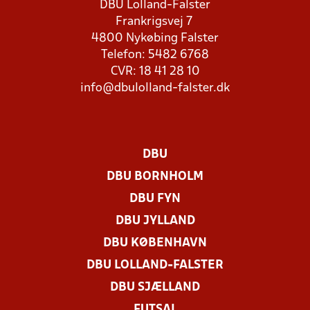
DBU Lolland-Falster
Frankrigsvej 7
4800 Nykøbing Falster
Telefon: 5482 6768
CVR: 18 41 28 10
info@dbulolland-falster.dk
DBU
DBU BORNHOLM
DBU FYN
DBU JYLLAND
DBU KØBENHAVN
DBU LOLLAND-FALSTER
DBU SJÆLLAND
FUTSAL