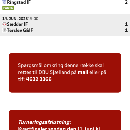
Ringsted IF
2
14. JUN. 2023
19:00
Sædder IF
1
Terslev G&IF
1
Spørgsmål omkring denne række skal
rettes til DBU Sjælland på
mail
eller på
tlf:
4632 3366
Turneringsafslutning:
Kvartfinaler søndag den 11. juni kl.