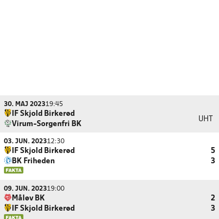
30. MAJ 2023
19:45
IF Skjold Birkerød
UHT
Virum-Sorgenfri BK
03. JUN. 2023
12:30
IF Skjold Birkerød
5
BK Friheden
3
09. JUN. 2023
19:00
Måløv BK
2
IF Skjold Birkerød
3