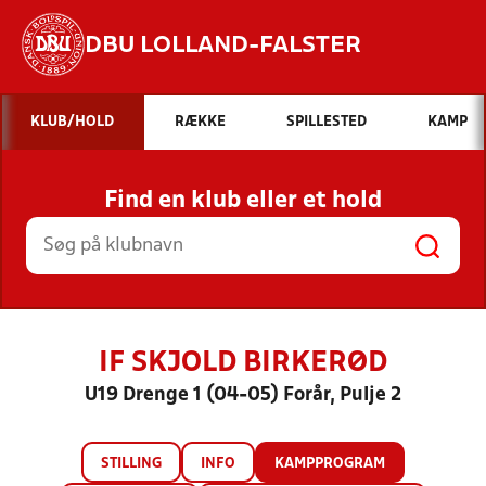
DBU LOLLAND-FALSTER
Hvad vil du søge efter?
KLUB/HOLD
RÆKKE
SPILLESTED
KAMP
INDHOLD OG NYHEDER
Find en klub eller et hold
STILLINGER, RESULTATER, KLUBBER OG
HOLD
IF SKJOLD BIRKERØD
U19 Drenge 1 (04-05) Forår, Pulje 2
STILLING
INFO
KAMPPROGRAM