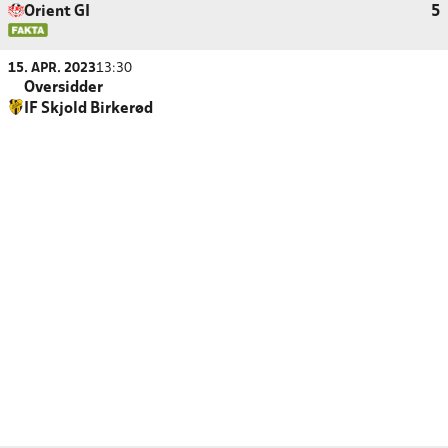
Orient GI
5
15. APR. 2023
13:30
Oversidder
IF Skjold Birkerød