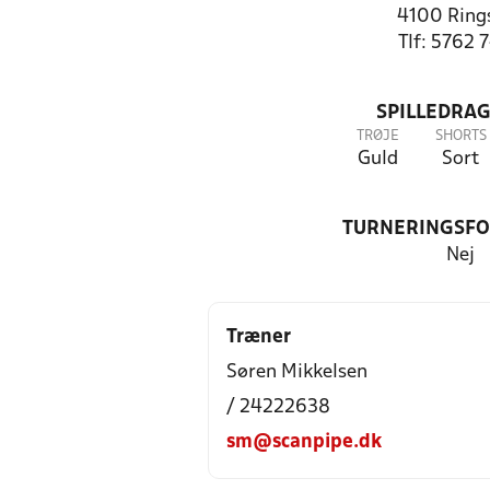
4100 Ring
Tlf: 5762 
SPILLEDRAG
TRØJE
SHORTS
Guld
Sort
TURNERINGSF
Nej
Træner
Søren Mikkelsen
/ 24222638
sm@scanpipe.dk