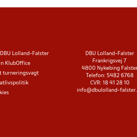
DBU Lolland-Falster
DBU Lolland-Falster
Frankrigsvej 7
in KlubOffice
4800 Nykøbing Falste
t turneringsvagt
Telefon: 5482 6768
atlivspolitik
CVR: 18 41 28 10
info@dbulolland-falster
kies