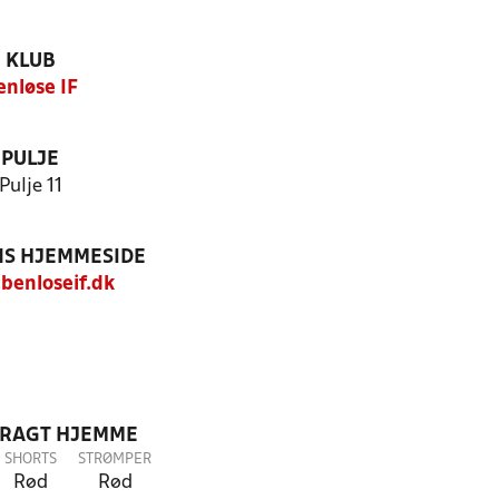
KLUB
enløse IF
PULJE
Pulje 11
S HJEMMESIDE
enloseif.dk
DRAGT HJEMME
SHORTS
STRØMPER
Rød
Rød