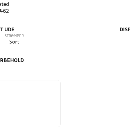
sted
7462
T UDE
DIS
STRØMPER
Sort
ORBEHOLD