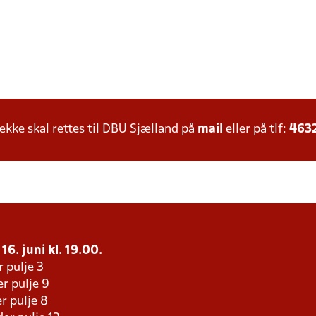
ke skal rettes til DBU Sjælland på
mail
eller på tlf:
463
16. juni kl. 19.00.
r pulje 3
r pulje 9
r pulje 8