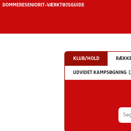
DOMMERE
SENIOR
IT-VÆRKTØJSGUIDE
KLUB/HOLD
RÆKK
UDVIDET KAMPSØGNING