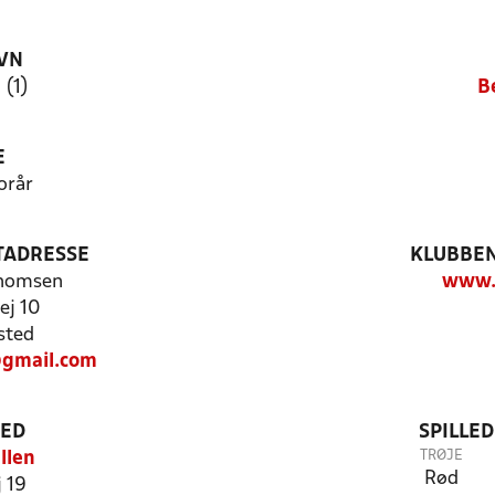
VN
 (1)
B
E
orår
TADRESSE
KLUBBEN
Thomsen
www.b
ej 10
sted
gmail.com
TED
SPILLE
TRØJE
llen
Rød
 19