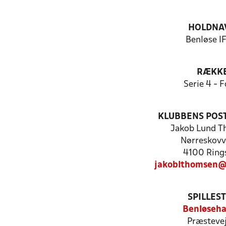
HOLDNA
Benløse IF
RÆKK
Serie 4 - F
KLUBBENS POS
Jakob Lund 
Nørreskovv
4100 Ring
jakoblthomsen@
SPILLES
Benløseha
Præstevej