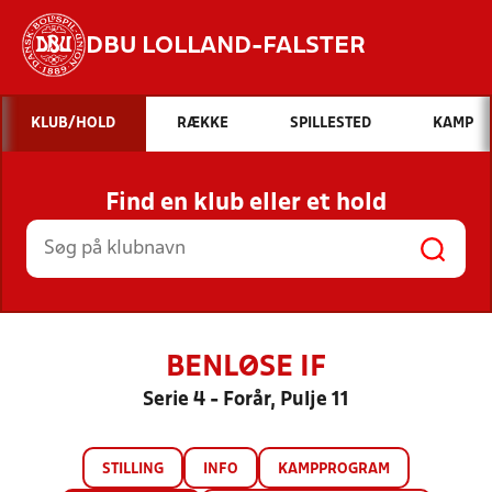
DBU LOLLAND-FALSTER
Hvad vil du søge efter?
KLUB/HOLD
RÆKKE
SPILLESTED
KAMP
INDHOLD OG NYHEDER
Find en klub eller et hold
STILLINGER, RESULTATER, KLUBBER OG
HOLD
BENLØSE IF
Serie 4 - Forår, Pulje 11
STILLING
INFO
KAMPPROGRAM