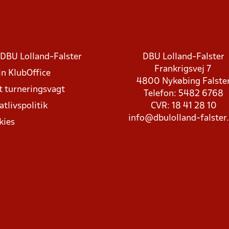
DBU Lolland-Falster
DBU Lolland-Falster
Frankrigsvej 7
in KlubOffice
4800 Nykøbing Falste
t turneringsvagt
Telefon: 5482 6768
atlivspolitik
CVR: 18 41 28 10
info@dbulolland-falster
kies