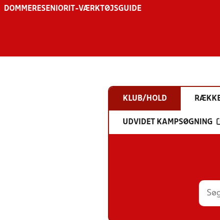
DOMMERE
SENIOR
IT-VÆRKTØJSGUIDE
KLUB/HOLD
RÆKK
UDVIDET KAMPSØGNING