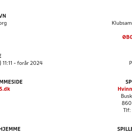
VN
org
Klubsam
ØBG
E
 11:11 - forår 2024
P
EMMESIDE
SP
5.dk
Hvinn
Busk
860
Tlf
 HJEMME
SPIL