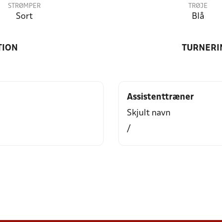
STRØMPER
TRØJE
Sort
Blå
TION
TURNERI
Assistenttræner
Skjult navn
/