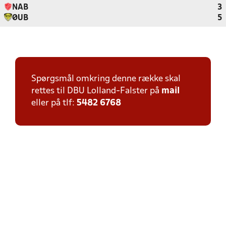
NAB
3
ØUB
5
Spørgsmål omkring denne række skal
rettes til DBU Lolland-Falster på
mail
eller på tlf:
5482 6768