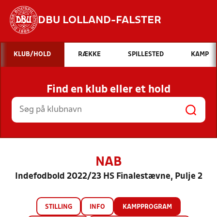
DBU LOLLAND-FALSTER
Hvad vil du søge efter?
KLUB/HOLD
RÆKKE
SPILLESTED
KAMP
INDHOLD OG NYHEDER
Find en klub eller et hold
STILLINGER, RESULTATER, KLUBBER OG
HOLD
NAB
Indefodbold 2022/23 HS Finalestævne, Pulje 2
STILLING
INFO
KAMPPROGRAM