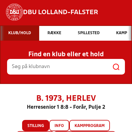
DBU LOLLAND-FALSTER
Hvad vil du søge efter?
KLUB/HOLD
RÆKKE
SPILLESTED
KAMP
INDHOLD OG NYHEDER
Find en klub eller et hold
STILLINGER, RESULTATER, KLUBBER OG
HOLD
B. 1973, HERLEV
Herresenior 1 8:8 - Forår, Pulje 2
STILLING
INFO
KAMPPROGRAM