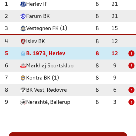
1
Herlev IF
8
21
2
Farum BK
8
21
3
Vestegnen FK (1)
8
15
4
Islev BK
8
12
5
B. 1973, Herlev
8
12
!
6
Mørkhøj Sportsklub
8
9
!
7
Kontra BK (1)
8
9
8
BK Vest, Rødovre
8
6
!
9
Nerashté, Ballerup
8
3
!