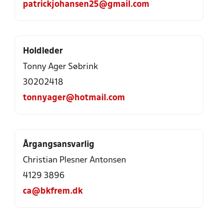
patrickjohansen25@gmail.com
Holdleder
Tonny Ager Søbrink
30202418
tonnyager@hotmail.com
Årgangsansvarlig
Christian Plesner Antonsen
4129 3896
ca@bkfrem.dk