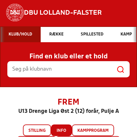
DBU LOLLAND-FALSTER
Hvad vil du søge efter?
KLUB/HOLD
RÆKKE
SPILLESTED
KAMP
INDHOLD OG NYHEDER
Find en klub eller et hold
STILLINGER, RESULTATER, KLUBBER OG
HOLD
FREM
U13 Drenge Liga Øst 2 (12) forår, Pulje A
STILLING
INFO
KAMPPROGRAM