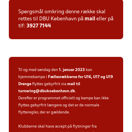
Spørgsmål omkring denne række skal
rettes til DBU København på
mail
eller på
tlf:
3927 7144
Til og med søndag den
1. januar 2023
kan
hjemmekampe i
Fællesrækkerne for U16, U17 og U19
Drenge
flyttes gebyrfrit via
mail til
turnering@dbukoebenhavn.dk
.
Derefter er programmet officielt og kampe kan ikke
flyttes gebyrfrit længere og det er de normale
flytteregler, der er gældende.
Klubberne skal have accept på flytninger fra