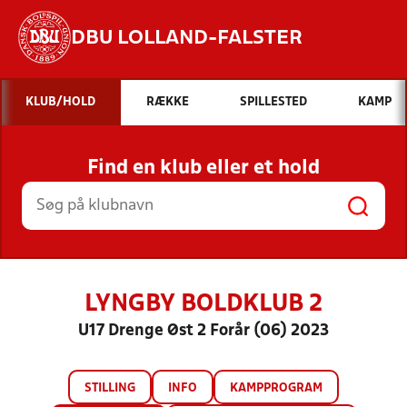
DBU LOLLAND-FALSTER
Hvad vil du søge efter?
KLUB/HOLD
RÆKKE
SPILLESTED
KAMP
INDHOLD OG NYHEDER
Find en klub eller et hold
STILLINGER, RESULTATER, KLUBBER OG
HOLD
LYNGBY BOLDKLUB 2
U17 Drenge Øst 2 Forår (06) 2023
STILLING
INFO
KAMPPROGRAM