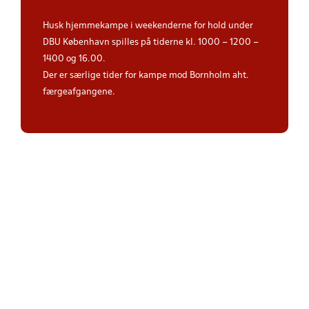
Husk hjemmekampe i weekenderne for hold under
DBU København spilles på tiderne kl. 1000 – 1200 –
1400 og 16.00.
Der er særlige tider for kampe mod Bornholm aht.
færgeafgangene.