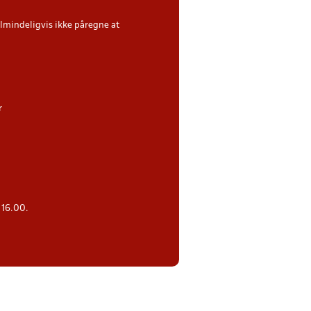
almindeligvis ikke påregne at
r
 16.00.