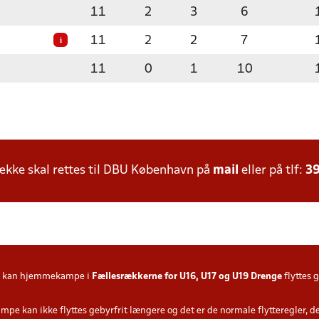
11
2
3
6
11
2
2
7
i
11
0
1
10
kke skal rettes til DBU København på
mail
eller på tlf:
39
kan hjemmekampe i
Fællesrækkerne for U16, U17 og U19 Drenge
flyttes 
ampe kan ikke flyttes gebyrfrit længere og det er de normale flytteregler, 