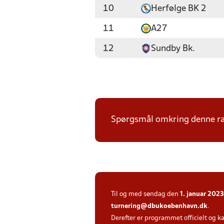
10
Herfølge BK 2
11
A27
12
Sundby Bk.
Spørgsmål omkring denne ræ
Til og med søndag den
1. januar 2023
turnering@dbukoebenhavn.dk
.
Derefter er programmet officielt og k