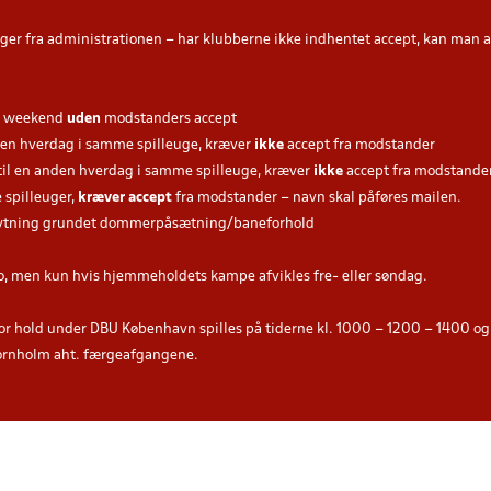
nger fra administrationen – har klubberne ikke indhentet accept, kan man 
me weekend
uden
modstanders accept
l en hverdag i samme spilleuge, kræver
ikke
accept fra modstander
til en anden hverdag i samme spilleuge, kræver
ikke
accept fra modstande
 spilleuger,
kræver
accept
fra modstander – navn skal påføres mailen.
 flytning grundet dommerpåsætning/baneforhold
, men kun hvis hjemmeholdets kampe afvikles fre- eller søndag.
hold under DBU København spilles på tiderne kl. 1000 – 1200 – 1400 og
Bornholm aht. færgeafgangene.