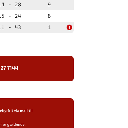
14
-
28
9
15
-
24
8
11
-
43
1
!
27 7144
gebyrfrit via
mail til
der er gældende.