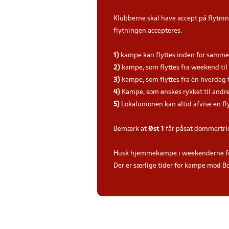
Klubberne skal have accept på flytni
flytningen accepteres.
1)
kampe kan flyttes inden for sam
2)
kampe, som flyttes fra weekend ti
3)
kampe, som flyttes fra én hverdag 
4)
Kampe, som ønskes rykket til andre
5)
Lokalunionen kan altid afvise en
Bemærk at
Øst 1
får påsat dommertrio
Husk hjemmekampe i weekenderne for 
Der er særlige tider for kampe mod 