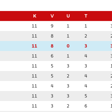
K
V
U
T
11
9
1
1
11
8
1
2
11
8
0
3
11
6
1
4
11
5
3
3
11
5
2
4
11
4
3
4
11
3
3
5
11
3
2
6