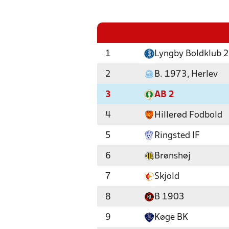
1
Lyngby Boldklub 2
2
B. 1973, Herlev
3
AB 2
4
Hillerød Fodbold
5
Ringsted IF
6
Brønshøj
7
Skjold
8
B 1903
9
Køge BK