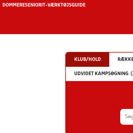
DOMMERE
SENIOR
IT-VÆRKTØJSGUIDE
KLUB/HOLD
RÆKK
UDVIDET KAMPSØGNING