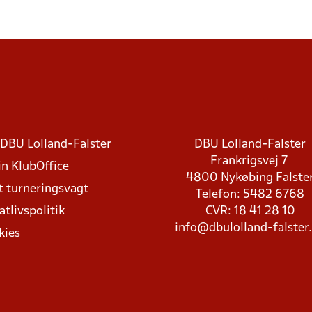
DBU Lolland-Falster
DBU Lolland-Falster
Frankrigsvej 7
in KlubOffice
4800 Nykøbing Falste
t turneringsvagt
Telefon: 5482 6768
atlivspolitik
CVR: 18 41 28 10
info@dbulolland-falster
kies