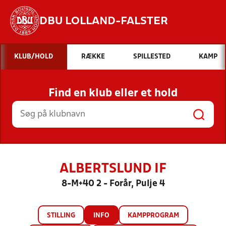
DBU LOLLAND-FALSTER
Hvad vil du søge efter?
KLUB/HOLD
RÆKKE
SPILLESTED
KAMP
INDHOLD OG NYHEDER
Find en klub eller et hold
STILLINGER, RESULTATER, KLUBBER OG
HOLD
ALBERTSLUND IF
8-M+40 2 - Forår, Pulje 4
STILLING
INFO
KAMPPROGRAM