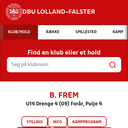
DBU LOLLAND-FALSTER
Hvad vil du søge efter?
KLUB/HOLD
RÆKKE
SPILLESTED
KAMP
INDHOLD OG NYHEDER
Find en klub eller et hold
STILLINGER, RESULTATER, KLUBBER OG
HOLD
B. FREM
U14 Drenge 4 (09) Forår, Pulje 4
STILLING
INFO
KAMPPROGRAM