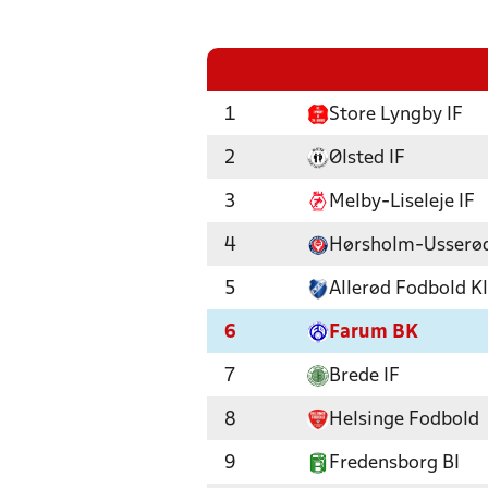
1
Store Lyngby IF
2
Ølsted IF
3
Melby-Liseleje IF
4
Hørsholm-Usserød
5
Allerød Fodbold K
6
Farum BK
7
Brede IF
8
Helsinge Fodbold
9
Fredensborg BI