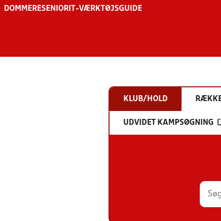
DOMMERE
SENIOR
IT-VÆRKTØJSGUIDE
KLUB/HOLD
RÆKK
UDVIDET KAMPSØGNING