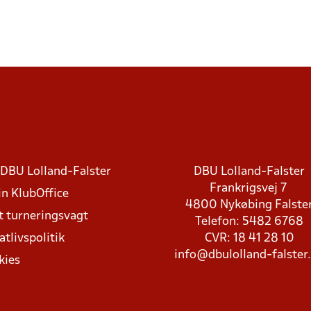
DBU Lolland-Falster
DBU Lolland-Falster
Frankrigsvej 7
in KlubOffice
4800 Nykøbing Falste
t turneringsvagt
Telefon: 5482 6768
atlivspolitik
CVR: 18 41 28 10
info@dbulolland-falster
kies