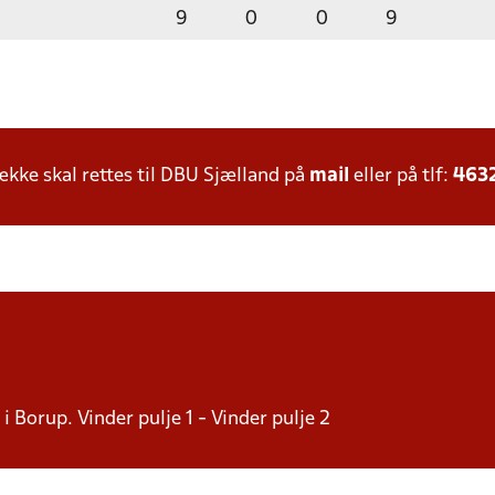
9
0
0
9
ke skal rettes til DBU Sjælland på
mail
eller på tlf:
463
i Borup. Vinder pulje 1 - Vinder pulje 2