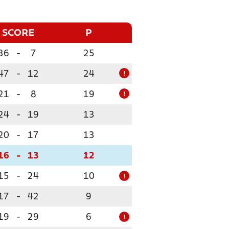
SCORE
P
36
-
7
25
47
-
12
24
!
21
-
8
19
!
24
-
19
13
20
-
17
13
16
-
13
12
15
-
24
10
!
17
-
42
9
19
-
29
6
!