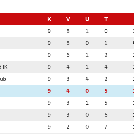
K
V
U
T
9
8
1
0
9
8
0
1
9
6
1
2
 IK
9
4
1
4
lub
9
3
4
2
9
4
0
5
9
3
1
5
9
3
0
6
9
2
0
7