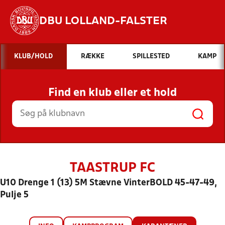
DBU LOLLAND-FALSTER
Hvad vil du søge efter?
KLUB/HOLD
RÆKKE
SPILLESTED
KAMP
INDHOLD OG NYHEDER
Find en klub eller et hold
STILLINGER, RESULTATER, KLUBBER OG
HOLD
TAASTRUP FC
U10 Drenge 1 (13) 5M Stævne VinterBOLD 45-47-49,
Pulje 5