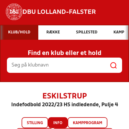
DBU LOLLAND-FALSTER
Hvad vil du søge efter?
KLUB/HOLD
RÆKKE
SPILLESTED
KAMP
INDHOLD OG NYHEDER
Find en klub eller et hold
STILLINGER, RESULTATER, KLUBBER OG
HOLD
ESKILSTRUP
Indefodbold 2022/23 HS indledende, Pulje 4
STILLING
INFO
KAMPPROGRAM