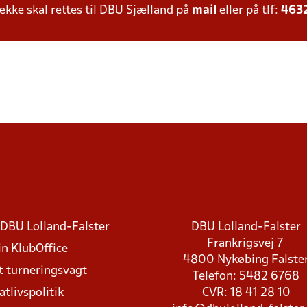
ke skal rettes til DBU Sjælland på
mail
eller på tlf:
463
DBU Lolland-Falster
DBU Lolland-Falster
Frankrigsvej 7
in KlubOffice
4800 Nykøbing Falste
t turneringsvagt
Telefon: 5482 6768
atlivspolitik
CVR: 18 41 28 10