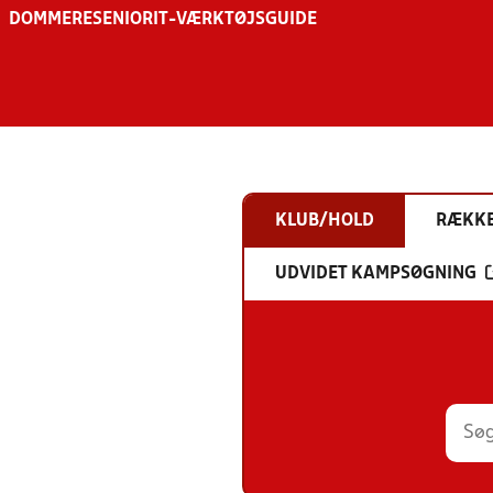
DOMMERE
SENIOR
IT-VÆRKTØJSGUIDE
KLUB/HOLD
RÆKK
UDVIDET KAMPSØGNING