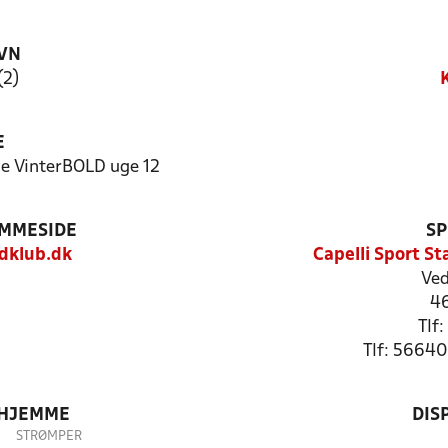
VN
(2)
E
e VinterBOLD uge 12
EMMESIDE
SP
dklub.dk
Capelli Sport S
Ved
4
Tlf
Tlf: 5664
 HJEMME
DIS
STRØMPER