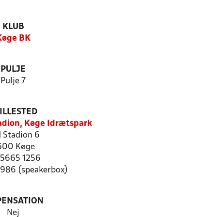
KLUB
Køge BK
PULJE
Pulje 7
ILLESTED
tadion, Køge Idrætspark
 Stadion 6
600 Køge
: 5665 1256
0986 (speakerbox)
PENSATION
Nej