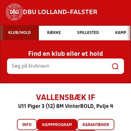
DBU LOLLAND-FALSTER
Hvad vil du søge efter?
KLUB/HOLD
RÆKKE
SPILLESTED
KAMP
INDHOLD OG NYHEDER
Find en klub eller et hold
STILLINGER, RESULTATER, KLUBBER OG
HOLD
VALLENSBÆK IF
U11 Piger 3 (12) 8M VinterBOLD, Pulje 4
INFO
KAMPPROGRAM
KARANTÆNER