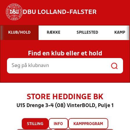
DBU LOLLAND-FALSTER
Hvad vil du søge efter?
KLUB/HOLD
RÆKKE
SPILLESTED
KAMP
INDHOLD OG NYHEDER
Find en klub eller et hold
STILLINGER, RESULTATER, KLUBBER OG
HOLD
STORE HEDDINGE BK
U15 Drenge 3-4 (08) VinterBOLD, Pulje 1
STILLING
INFO
KAMPPROGRAM