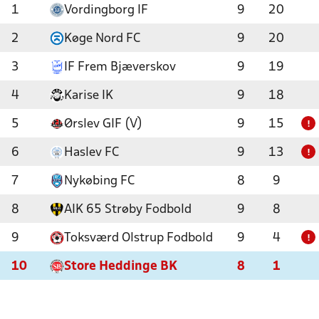
1
Vordingborg IF
9
20
2
Køge Nord FC
9
20
3
IF Frem Bjæverskov
9
19
4
Karise IK
9
18
5
Ørslev GIF (V)
9
15
!
6
Haslev FC
9
13
!
7
Nykøbing FC
8
9
8
AIK 65 Strøby Fodbold
9
8
9
Toksværd Olstrup Fodbold
9
4
!
10
Store Heddinge BK
8
1