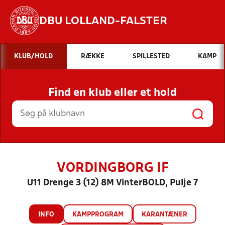
DBU LOLLAND-FALSTER
Hvad vil du søge efter?
KLUB/HOLD
RÆKKE
SPILLESTED
KAMP
INDHOLD OG NYHEDER
Find en klub eller et hold
STILLINGER, RESULTATER, KLUBBER OG
HOLD
VORDINGBORG IF
U11 Drenge 3 (12) 8M VinterBOLD, Pulje 7
INFO
KAMPPROGRAM
KARANTÆNER