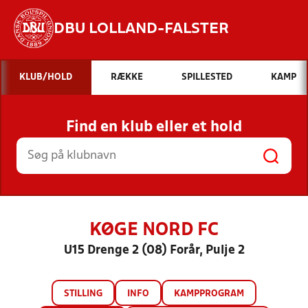
DBU LOLLAND-FALSTER
Hvad vil du søge efter?
KLUB/HOLD
RÆKKE
SPILLESTED
KAMP
INDHOLD OG NYHEDER
Find en klub eller et hold
STILLINGER, RESULTATER, KLUBBER OG
HOLD
KØGE NORD FC
U15 Drenge 2 (08) Forår, Pulje 2
STILLING
INFO
KAMPPROGRAM