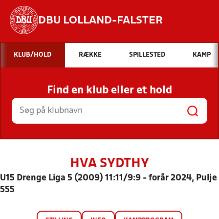
DBU LOLLAND-FALSTER
Hvad vil du søge efter?
KLUB/HOLD
RÆKKE
SPILLESTED
KAMP
INDHOLD OG NYHEDER
Find en klub eller et hold
STILLINGER, RESULTATER, KLUBBER OG
HOLD
HVA SYDTHY
U15 Drenge Liga 5 (2009) 11:11/9:9 - forår 2024, Pulje
555