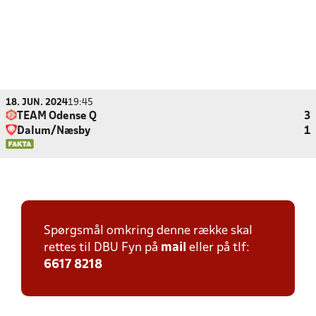
18. JUN. 2024
19:45
TEAM Odense Q
3
Dalum/Næsby
1
Spørgsmål omkring denne række skal
rettes til DBU Fyn på
mail
eller på tlf:
6617 8218