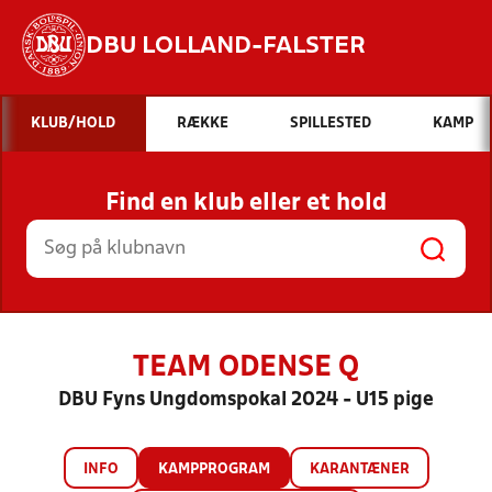
DBU LOLLAND-FALSTER
Hvad vil du søge efter?
KLUB/HOLD
RÆKKE
SPILLESTED
KAMP
INDHOLD OG NYHEDER
Find en klub eller et hold
STILLINGER, RESULTATER, KLUBBER OG
HOLD
TEAM ODENSE Q
DBU Fyns Ungdomspokal 2024 - U15 pige
INFO
KAMPPROGRAM
KARANTÆNER