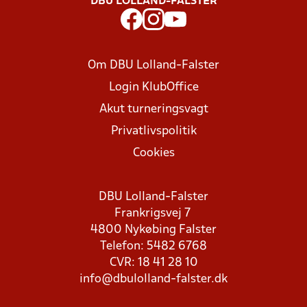
DBU LOLLAND-FALSTER
Om DBU Lolland-Falster
Login KlubOffice
Akut turneringsvagt
Privatlivspolitik
Cookies
DBU Lolland-Falster
Frankrigsvej 7
4800 Nykøbing Falster
Telefon: 5482 6768
CVR: 18 41 28 10
info@dbulolland-falster.dk