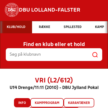
DBU LOLLAND-FALSTER
Hvad vil du søge efter?
KLUB/HOLD
RÆKKE
SPILLESTED
KAMP
INDHOLD OG NYHEDER
Find en klub eller et hold
STILLINGER, RESULTATER, KLUBBER OG
HOLD
VRI (L2/612)
U14 Drenge/11:11 (2010) - DBU Jylland Pokal
INFO
KAMPPROGRAM
KARANTÆNER