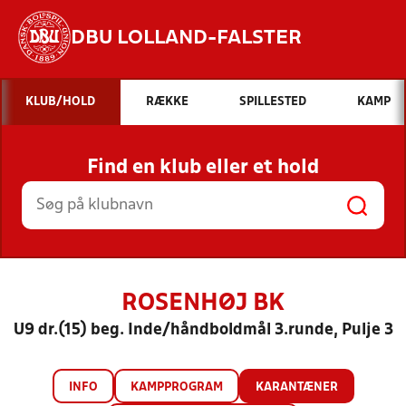
DBU LOLLAND-FALSTER
Hvad vil du søge efter?
KLUB/HOLD
RÆKKE
SPILLESTED
KAMP
INDHOLD OG NYHEDER
Find en klub eller et hold
STILLINGER, RESULTATER, KLUBBER OG
HOLD
ROSENHØJ BK
U9 dr.(15) beg. Inde/håndboldmål 3.runde, Pulje 3
INFO
KAMPPROGRAM
KARANTÆNER