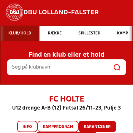
DBU LOLLAND-FALSTER
Hvad vil du søge efter?
KLUB/HOLD
RÆKKE
SPILLESTED
KAMP
INDHOLD OG NYHEDER
Find en klub eller et hold
STILLINGER, RESULTATER, KLUBBER OG
HOLD
FC HOLTE
U12 drenge A+B (12) Futsal 26/11-23, Pulje 3
INFO
KAMPPROGRAM
KARANTÆNER