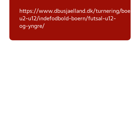
https://www.dbusjaelland.dk/turnering/boern-
u2-u12/indefodbold-boern/futsal-u12-
og-yngre/