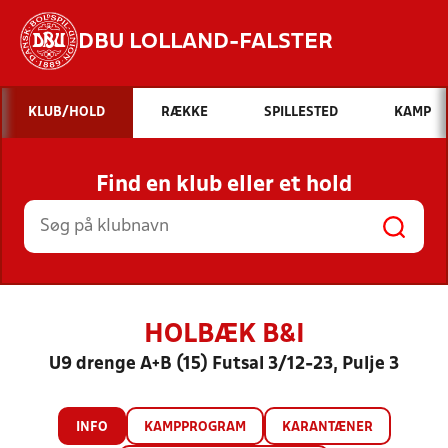
DBU LOLLAND-FALSTER
Hvad vil du søge efter?
KLUB/HOLD
RÆKKE
SPILLESTED
KAMP
INDHOLD OG NYHEDER
Find en klub eller et hold
STILLINGER, RESULTATER, KLUBBER OG
HOLD
HOLBÆK B&I
U9 drenge A+B (15) Futsal 3/12-23, Pulje 3
INFO
KAMPPROGRAM
KARANTÆNER