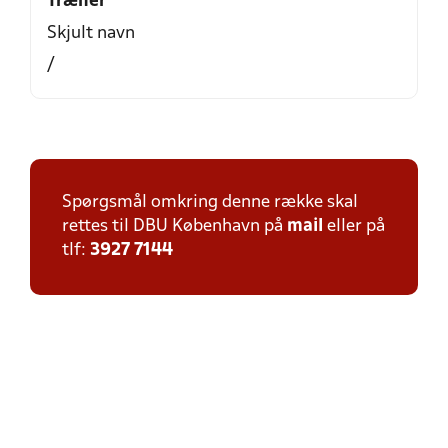
Træner
Skjult navn
/
Spørgsmål omkring denne række skal
rettes til DBU København på
mail
eller på
tlf:
3927 7144