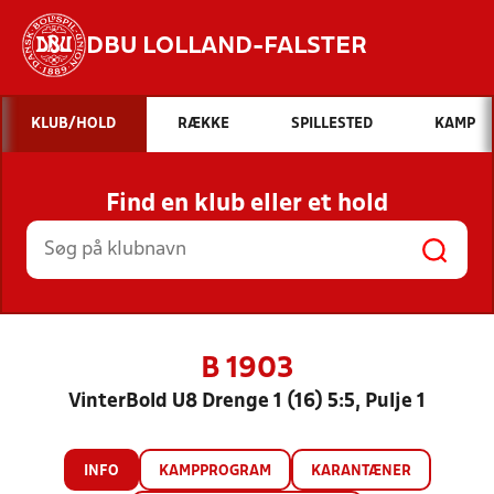
DBU LOLLAND-FALSTER
Hvad vil du søge efter?
KLUB/HOLD
RÆKKE
SPILLESTED
KAMP
INDHOLD OG NYHEDER
Find en klub eller et hold
STILLINGER, RESULTATER, KLUBBER OG
HOLD
B 1903
VinterBold U8 Drenge 1 (16) 5:5, Pulje 1
INFO
KAMPPROGRAM
KARANTÆNER