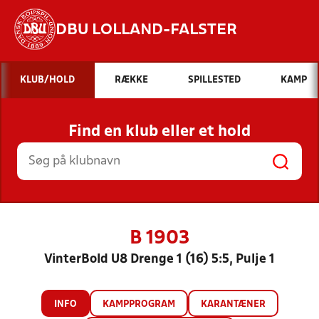
DBU LOLLAND-FALSTER
Hvad vil du søge efter?
KLUB/HOLD
RÆKKE
SPILLESTED
KAMP
INDHOLD OG NYHEDER
Find en klub eller et hold
STILLINGER, RESULTATER, KLUBBER OG
HOLD
B 1903
VinterBold U8 Drenge 1 (16) 5:5, Pulje 1
INFO
KAMPPROGRAM
KARANTÆNER