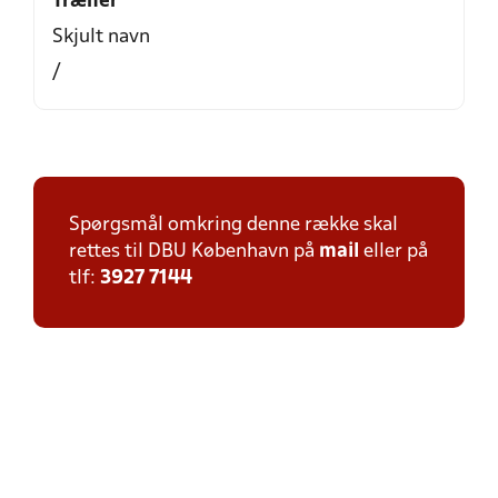
Træner
Skjult navn
/
Spørgsmål omkring denne række skal
rettes til DBU København på
mail
eller på
tlf:
3927 7144