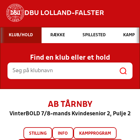
DBU LOLLAND-FALSTER
Hvad vil du søge efter?
KLUB/HOLD
RÆKKE
SPILLESTED
KAMP
INDHOLD OG NYHEDER
Find en klub eller et hold
STILLINGER, RESULTATER, KLUBBER OG
HOLD
AB TÅRNBY
VinterBOLD 7/8-mands Kvindesenior 2, Pulje 2
STILLING
INFO
KAMPPROGRAM