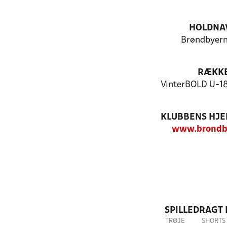
HOLDNA
Brøndbyern
RÆKK
VinterBOLD U-18
KLUBBENS HJ
www.brondby
SPILLEDRAGT
TRØJE
SHORTS