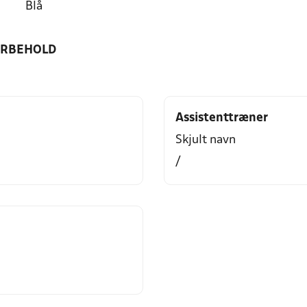
Blå
ORBEHOLD
Assistenttræner
Skjult navn
/