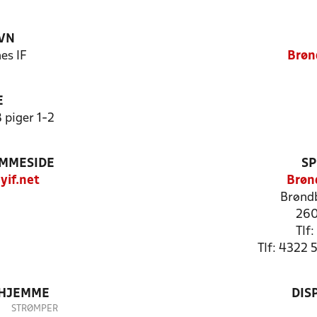
VN
es IF
Brøn
E
 piger 1-2
EMMESIDE
SP
if.net
Brøn
Brønd
260
Tlf
Tlf: 4322 
 HJEMME
DIS
STRØMPER