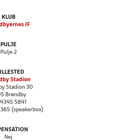
KLUB
dbyernes IF
PULJE
Pulje 2
ILLESTED
dby Stadion
by Stadion 30
5 Brøndby
: 4345 5841
5365 (speakerbox)
PENSATION
Nej