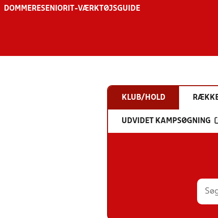
DOMMERE
SENIOR
IT-VÆRKTØJSGUIDE
KLUB/HOLD
RÆKK
UDVIDET KAMPSØGNING