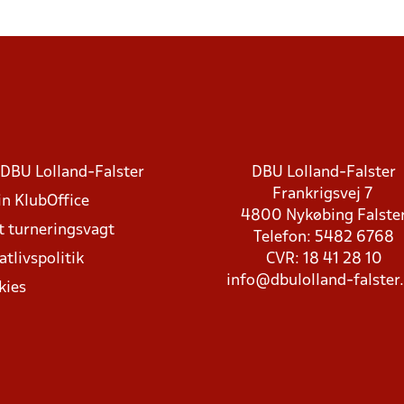
DBU Lolland-Falster
DBU Lolland-Falster
Frankrigsvej 7
in KlubOffice
4800 Nykøbing Falste
t turneringsvagt
Telefon: 5482 6768
atlivspolitik
CVR: 18 41 28 10
info@dbulolland-falster
kies