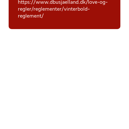
https://www.dbusjaelland.dk/love-og-
regler/reglementer/vinterbold-
reglement/