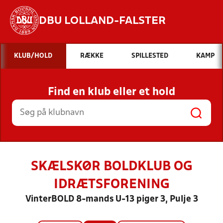
DBU LOLLAND-FALSTER
Hvad vil du søge efter?
KLUB/HOLD
RÆKKE
SPILLESTED
KAMP
INDHOLD OG NYHEDER
Find en klub eller et hold
STILLINGER, RESULTATER, KLUBBER OG
HOLD
SKÆLSKØR BOLDKLUB OG
IDRÆTSFORENING
VinterBOLD 8-mands U-13 piger 3, Pulje 3