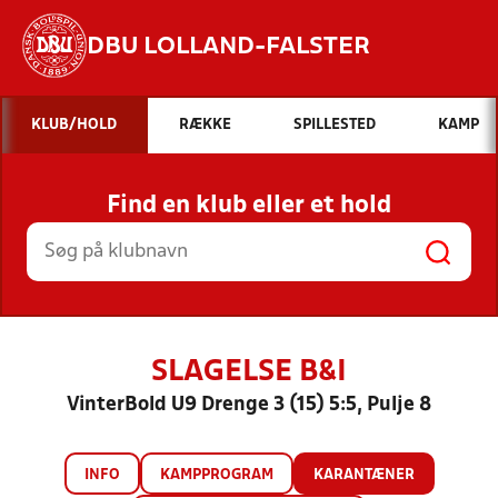
DBU LOLLAND-FALSTER
Hvad vil du søge efter?
KLUB/HOLD
RÆKKE
SPILLESTED
KAMP
INDHOLD OG NYHEDER
Find en klub eller et hold
STILLINGER, RESULTATER, KLUBBER OG
HOLD
SLAGELSE B&I
VinterBold U9 Drenge 3 (15) 5:5, Pulje 8
INFO
KAMPPROGRAM
KARANTÆNER