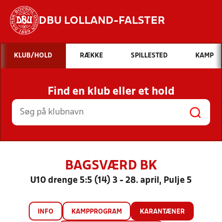
DBU LOLLAND-FALSTER
Hvad vil du søge efter?
KLUB/HOLD
RÆKKE
SPILLESTED
KAMP
INDHOLD OG NYHEDER
Find en klub eller et hold
STILLINGER, RESULTATER, KLUBBER OG
HOLD
BAGSVÆRD BK
U10 drenge 5:5 (14) 3 - 28. april, Pulje 5
INFO
KAMPPROGRAM
KARANTÆNER