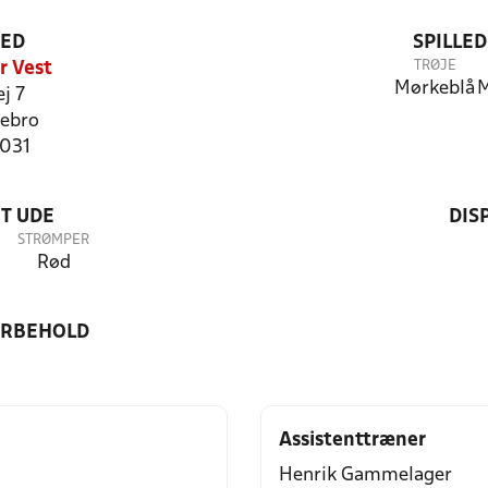
TED
SPILLE
TRØJE
r Vest
Mørkeblå
M
j 7
ebro
6031
T UDE
DIS
STRØMPER
Rød
ORBEHOLD
Assistenttræner
Henrik Gammelager