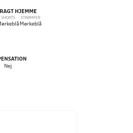
DRAGT HJEMME
SHORTS
STRØMPER
ørkeblå
Mørkeblå
PENSATION
Nej