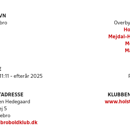
VN
bro
Overby
Ho
Mejdal-H
M
Må
E
11:11 - efterår 2025
TADRESSE
KLUBBEN
en Hedegaard
www.holst
j 5
ebro
broboldklub.dk