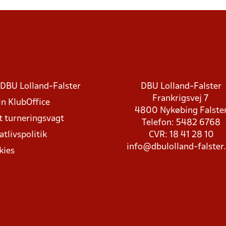
DBU Lolland-Falster
DBU Lolland-Falster
Frankrigsvej 7
in KlubOffice
4800 Nykøbing Falste
t turneringsvagt
Telefon: 5482 6768
atlivspolitik
CVR: 18 41 28 10
info@dbulolland-falster
kies