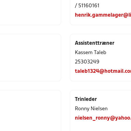
/ 51160161
henrik.gammelager@li
Assistenttræner
Kassem Taleb
25303249
taleb1324@hotmail.c
Trinleder
Ronny Nielsen
nielsen_ronny@yahoo