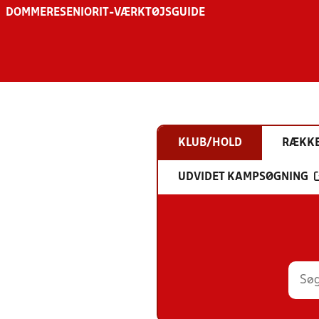
DOMMERE
SENIOR
IT-VÆRKTØJSGUIDE
KLUB/HOLD
RÆKK
UDVIDET KAMPSØGNING