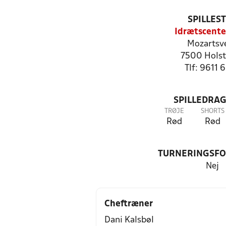
SPILLES
Idrætscente
Mozartsve
7500 Holst
Tlf: 9611 
SPILLEDRAG
TRØJE
SHORTS
Rød
Rød
TURNERINGSF
Nej
Cheftræner
Dani Kalsbøl