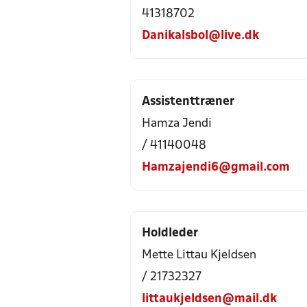
41318702
Danikalsbol@live.dk
Assistenttræner
Hamza Jendi
/ 41140048
Hamzajendi6@gmail.com
Holdleder
Mette Littau Kjeldsen
/ 21732327
littaukjeldsen@mail.dk