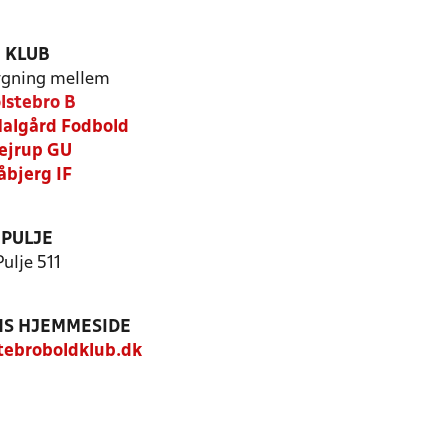
KLUB
gning mellem
lstebro B
algård Fodbold
ejrup GU
bjerg IF
PULJE
Pulje 511
S HJEMMESIDE
ebroboldklub.dk