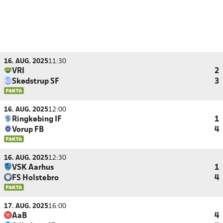
16. AUG. 2025
11:30
VRI
2
Skødstrup SF
3
16. AUG. 2025
12:00
Ringkøbing IF
1
Vorup FB
4
16. AUG. 2025
12:30
VSK Aarhus
1
FS Holstebro
4
17. AUG. 2025
16:00
AaB
4