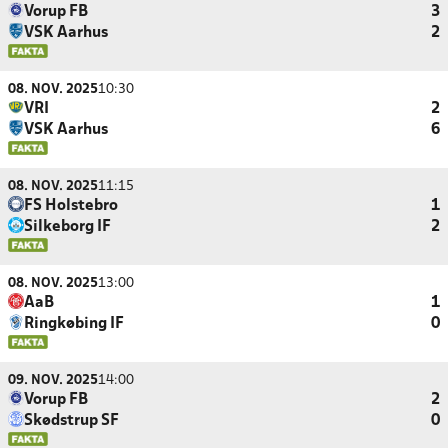
Vorup FB
3
VSK Aarhus
2
08. NOV. 2025
10:30
VRI
2
VSK Aarhus
6
08. NOV. 2025
11:15
FS Holstebro
1
Silkeborg IF
2
08. NOV. 2025
13:00
AaB
1
Ringkøbing IF
0
09. NOV. 2025
14:00
Vorup FB
2
Skødstrup SF
0