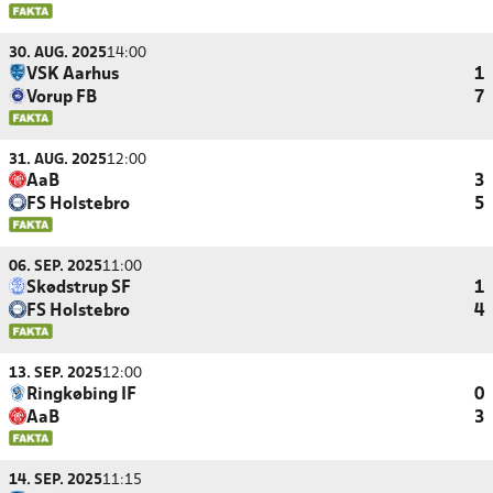
30. AUG. 2025
14:00
VSK Aarhus
1
Vorup FB
7
31. AUG. 2025
12:00
AaB
3
FS Holstebro
5
06. SEP. 2025
11:00
Skødstrup SF
1
FS Holstebro
4
13. SEP. 2025
12:00
Ringkøbing IF
0
AaB
3
14. SEP. 2025
11:15