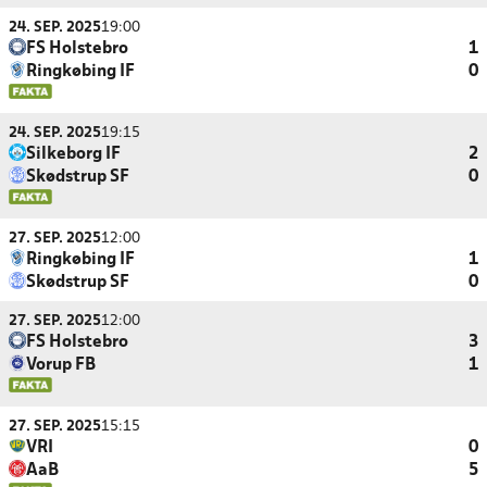
24. SEP. 2025
19:00
FS Holstebro
1
Ringkøbing IF
0
24. SEP. 2025
19:15
Silkeborg IF
2
Skødstrup SF
0
27. SEP. 2025
12:00
Ringkøbing IF
1
Skødstrup SF
0
27. SEP. 2025
12:00
FS Holstebro
3
Vorup FB
1
27. SEP. 2025
15:15
VRI
0
AaB
5