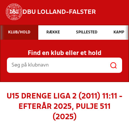
DBU LOLLAND-FALSTER
Hvad vil du søge efter?
KLUB/HOLD
RÆKKE
SPILLESTED
KAMP
INDHOLD OG NYHEDER
Find en klub eller et hold
STILLINGER, RESULTATER, KLUBBER OG
HOLD
U15 DRENGE LIGA 2 (2011) 11:11 -
EFTERÅR 2025, PULJE 511
(2025)