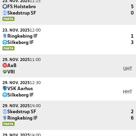
23. NOV. 2025
11:15
FS Holstebro
5
Skødstrup SF
0
23. NOV. 2025
12:00
Ringkøbing IF
1
Silkeborg IF
3
29. NOV. 2025
11:00
AaB
UHT
VRI
29. NOV. 2025
12:30
VSK Aarhus
HHT
Silkeborg IF
29. NOV. 2025
14:00
Skødstrup SF
2
Ringkøbing IF
6
29. NOV. 2025
14:00