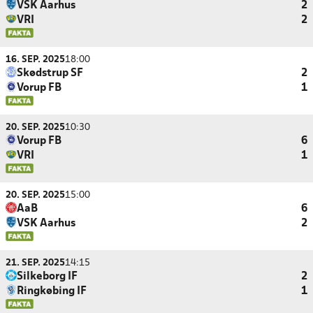
VSK Aarhus
2
VRI
2
16. SEP. 2025
18:00
Skødstrup SF
2
Vorup FB
1
20. SEP. 2025
10:30
Vorup FB
6
VRI
1
20. SEP. 2025
15:00
AaB
6
VSK Aarhus
2
21. SEP. 2025
14:15
Silkeborg IF
2
Ringkøbing IF
1