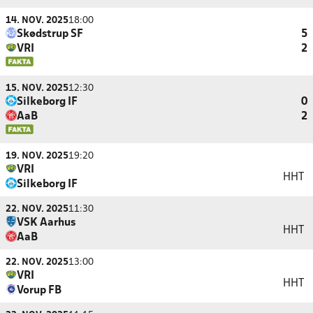
14. NOV. 2025
18:00
Skødstrup SF
5
VRI
2
15. NOV. 2025
12:30
Silkeborg IF
0
AaB
2
19. NOV. 2025
19:20
VRI
HHT
Silkeborg IF
22. NOV. 2025
11:30
VSK Aarhus
HHT
AaB
22. NOV. 2025
13:00
VRI
HHT
Vorup FB