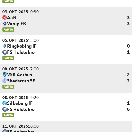
04. OKT. 2025
10:30
AaB
3
Vorup FB
3
05. OKT. 2025
12:00
Ringkøbing IF
0
FS Holstebro
1
08. OKT. 2025
17:00
VSK Aarhus
2
Skødstrup SF
2
08. OKT. 2025
19:20
Silkeborg IF
1
FS Holstebro
6
11. OKT. 2025
10:00