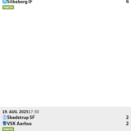
Silkeborg IF
4
19. AUG. 2025
17:30
Skødstrup SF
2
VSK Aarhus
2