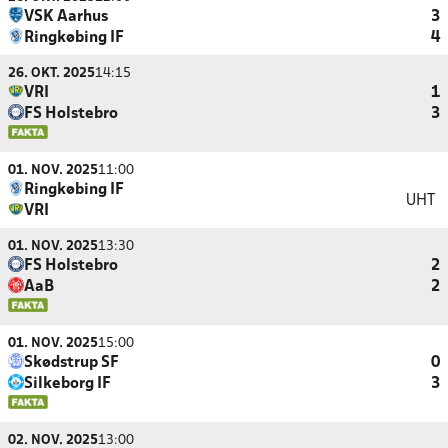
VSK Aarhus
3
Ringkøbing IF
4
26. OKT. 2025
14:15
VRI
1
FS Holstebro
3
01. NOV. 2025
11:00
Ringkøbing IF
UHT
VRI
01. NOV. 2025
13:30
FS Holstebro
2
AaB
2
01. NOV. 2025
15:00
Skødstrup SF
0
Silkeborg IF
3
02. NOV. 2025
13:00