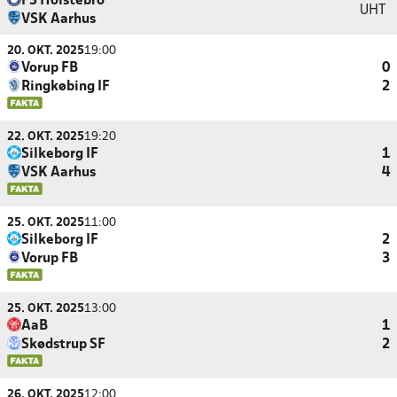
FS Holstebro
UHT
VSK Aarhus
20. OKT. 2025
19:00
Vorup FB
0
Ringkøbing IF
2
22. OKT. 2025
19:20
Silkeborg IF
1
VSK Aarhus
4
25. OKT. 2025
11:00
Silkeborg IF
2
Vorup FB
3
25. OKT. 2025
13:00
AaB
1
Skødstrup SF
2
26. OKT. 2025
12:00