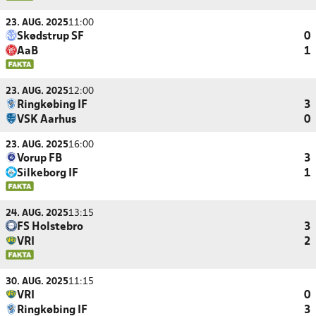
23. AUG. 2025
11:00
Skødstrup SF
0
AaB
1
23. AUG. 2025
12:00
Ringkøbing IF
3
VSK Aarhus
0
23. AUG. 2025
16:00
Vorup FB
3
Silkeborg IF
1
24. AUG. 2025
13:15
FS Holstebro
3
VRI
2
30. AUG. 2025
11:15
VRI
0
Ringkøbing IF
3