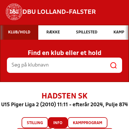
DBU LOLLAND-FALSTER
Hvad vil du søge efter?
KLUB/HOLD
RÆKKE
SPILLESTED
KAMP
INDHOLD OG NYHEDER
Find en klub eller et hold
STILLINGER, RESULTATER, KLUBBER OG
HOLD
HADSTEN SK
U15 Piger Liga 2 (2010) 11:11 - efterår 2024, Pulje 874
STILLING
INFO
KAMPPROGRAM