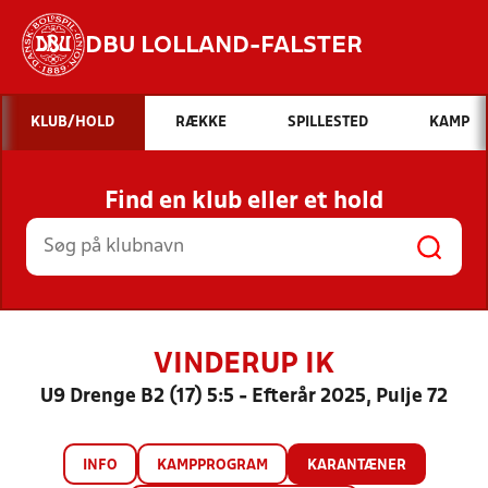
DBU LOLLAND-FALSTER
Hvad vil du søge efter?
KLUB/HOLD
RÆKKE
SPILLESTED
KAMP
INDHOLD OG NYHEDER
Find en klub eller et hold
STILLINGER, RESULTATER, KLUBBER OG
HOLD
VINDERUP IK
U9 Drenge B2 (17) 5:5 - Efterår 2025, Pulje 72
INFO
KAMPPROGRAM
KARANTÆNER