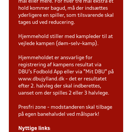
mål eller mere. For hver tre mål ekstra et
hold kommer bagud, må der indsættes
yderligere en spiller, som tilsvarende skal
tages ud ved reducering.
Hjemmehold stiller med kampleder til at
vejlede kampen (døm-selv-kamp).
Hjemmeholdet er ansvarlige for
registrering af kampens resultat via
DBU’s Fodbold App eller via ”Mit DBU” på
www.dbujylland.dk - det er resultatet
efter 2. halvleg der skal indberettes,
uanset om der spilles 2 eller 3 halvlege.
Presfri zone - modstanderen skal tilbage
på egen banehalvdel ved målspark!
Nyttige links
: