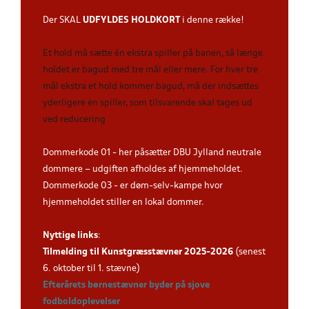
Der SKAL
UDFYLDES HOLDKORT
i denne række!
Et hold må sætte én ekstra spiller på banen, så længe
holdet er bagud med tre mål eller mere. For hver tre
mål ekstra et hold kommer bagud, må der indsættes
yderligere en spiller, som tilsvarende skal tages ud
ved reducering
Dommerkode 01 - her påsætter DBU Jylland neutrale
dommere – udgiften afholdes af hjemmeholdet.
Dommerkode 03 - er døm-selv-kampe hvor
hjemmeholdet stiller en lokal dommer.
Nyttige links
:
Tilmelding til Kunstgræsstævner 2025-202
6
(senest
6. oktober til 1. stævne)
Efterårets børnestævner byder på sjove
fodboldoplevelser