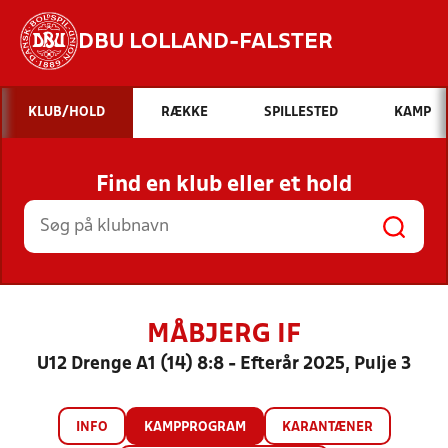
DBU LOLLAND-FALSTER
Hvad vil du søge efter?
KLUB/HOLD
RÆKKE
SPILLESTED
KAMP
INDHOLD OG NYHEDER
Find en klub eller et hold
STILLINGER, RESULTATER, KLUBBER OG
HOLD
MÅBJERG IF
U12 Drenge A1 (14) 8:8 - Efterår 2025, Pulje 3
INFO
KAMPPROGRAM
KARANTÆNER