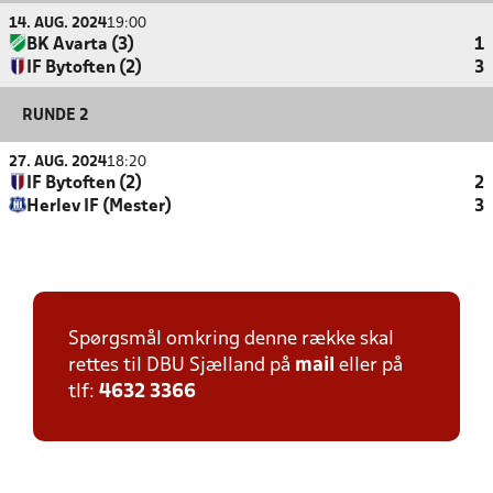
14. AUG. 2024
19:00
BK Avarta (3)
1
IF Bytoften (2)
3
RUNDE 2
27. AUG. 2024
18:20
IF Bytoften (2)
2
Herlev IF (Mester)
3
Spørgsmål omkring denne række skal
rettes til DBU Sjælland på
mail
eller på
tlf:
4632 3366