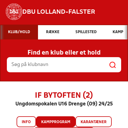
DBU LOLLAND-FALSTER
Hvad vil du søge efter?
KLUB/HOLD
RÆKKE
SPILLESTED
KAMP
INDHOLD OG NYHEDER
Find en klub eller et hold
STILLINGER, RESULTATER, KLUBBER OG
HOLD
IF BYTOFTEN (2)
Ungdomspokalen U16 Drenge (09) 24/25
INFO
KAMPPROGRAM
KARANTÆNER