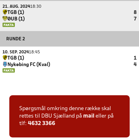
21. AUG. 2024
18:30
TGB (1)
8
ØUB (1)
7
RUNDE 2
10. SEP. 2024
18:45
TGB (1)
1
Nykøbing FC (Kval)
4
Spørgsmål omkring denne række skal
rettes til DBU Sjælland på
mail
eller på
tlf:
4632 3366