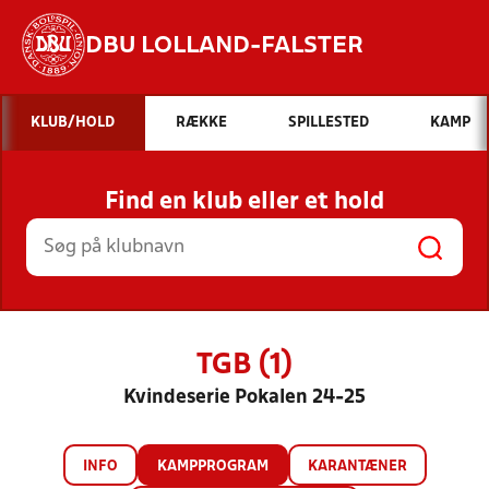
DBU LOLLAND-FALSTER
Hvad vil du søge efter?
KLUB/HOLD
RÆKKE
SPILLESTED
KAMP
INDHOLD OG NYHEDER
Find en klub eller et hold
STILLINGER, RESULTATER, KLUBBER OG
HOLD
TGB (1)
Kvindeserie Pokalen 24-25
INFO
KAMPPROGRAM
KARANTÆNER