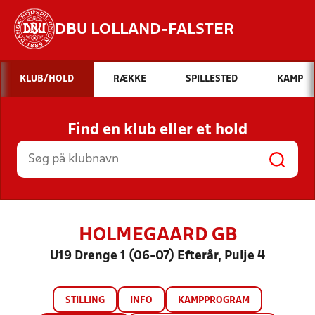
DBU LOLLAND-FALSTER
Hvad vil du søge efter?
KLUB/HOLD
RÆKKE
SPILLESTED
KAMP
INDHOLD OG NYHEDER
Find en klub eller et hold
STILLINGER, RESULTATER, KLUBBER OG
HOLD
HOLMEGAARD GB
U19 Drenge 1 (06-07) Efterår, Pulje 4
STILLING
INFO
KAMPPROGRAM